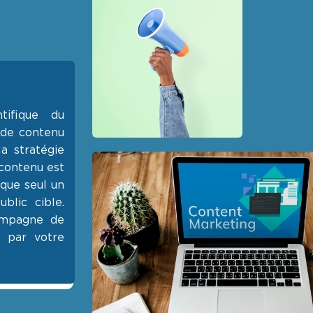
tifique du
 de contenu
a stratégie
 contenu est
 que seul un
blic cible.
ampagne de
 par votre