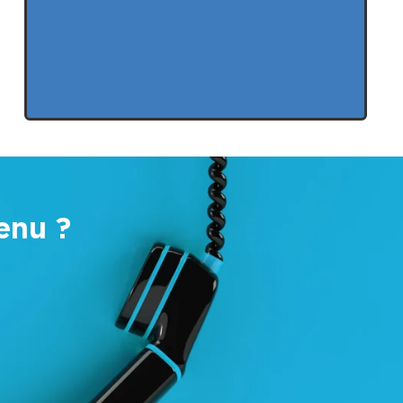
enu ?