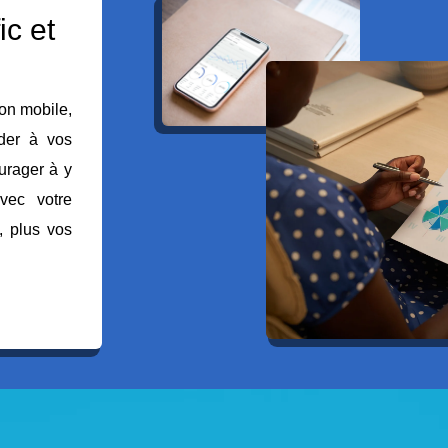
ic et
ion mobile,
éder à vos
urager à y
vec votre
, plus vos